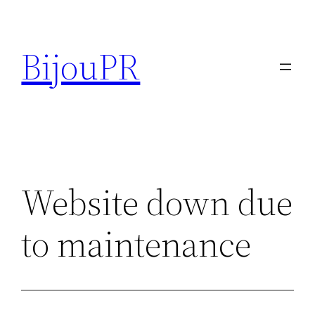
Aller
au
BijouPR
contenu
Website down due
to maintenance